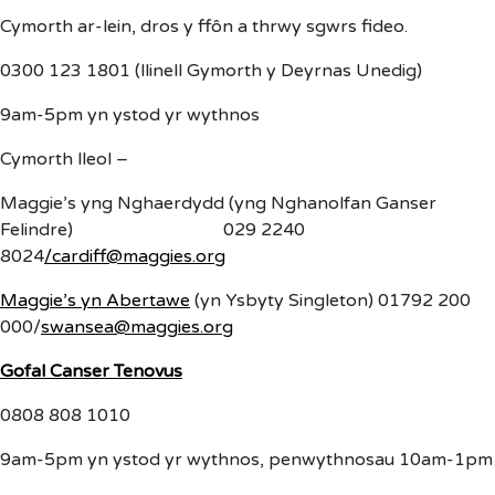
Cymorth ar-lein, dros y ffôn a thrwy sgwrs fideo.
0300 123 1801 (llinell Gymorth y Deyrnas Unedig)
9am-5pm yn ystod yr wythnos
Cymorth lleol –
Maggie’s yng Nghaerdydd (yng Nghanolfan Ganser
Felindre) 029 2240
8024
/
cardiff@maggies.org
Maggie’s yn Abertawe
(yn Ysbyty Singleton) 01792 200
000/
swansea@maggies.org
Gofal Canser Tenovus
0808 808 1010
9am-5pm yn ystod yr wythnos, penwythnosau 10am-1pm