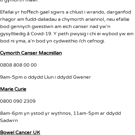
o gymorth mawr.
Efallai yr hoffech gael sgwrs a chlust i wrando, darganfod
rhagor am fudd-daliadau a chymorth ariannol, neu efallai
bod gennych gwestiwn am eich canser nad yw’n
gysylltiedig â Covid-19. Y peth pwysig i chi ei wybod yw ein
bod ni yma, a’n bod yn cydweithio i’ch cefnogi.
Cymorth Canser Macmillan
0808 808 00 00
9am-5pm o ddydd Llun i ddydd Gwener
Marie Curie
0800 090 2309
8am-6pm yn ystod yr wythnos, 11am-5pm ar ddydd
Sadwrn
Bowel Cancer UK