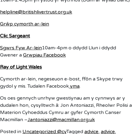
10am-2.45pm yn ystod yr wythnos (Ddim ar wyliau banc)
helpline@britishlivertrust.org.uk
Grŵp cymorth ar-lein
Clic Sargeant
Sgwrs Fyw Ar-lein
10am-4pm o ddydd Llun i ddydd
Gwener a
Grwpiau Facebook
Ray of Light Wales
Cymorth ar-lein, negeseuon e-bost, ffôn a Skype trwy
gydol y mis. Tudalen Facebook
yma
.
Os oes gennych unrhyw gwestiynau am y cynnwys ar y
dudalen hon, cysylltwch â: Jon Antoniazzi, Rheolwr Polisi a
Materion Cyhoeddus Cymru ar gyfer Cymorth Canser
Macmillan –
Jantoniazzi@macmillan.org.uk
Posted in
Uncategorized @cy
Tagged
advice
,
advice
,