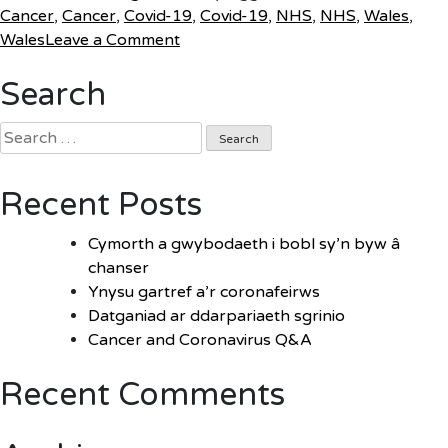
Cancer
,
Cancer
,
Covid-19
,
Covid-19
,
NHS
,
NHS
,
Wales
,
on
Wales
Leave a Comment
Cymorth
Search
a
gwybodaeth
Search
i
for:
bobl
sy’n
Recent Posts
byw
â
Cymorth a gwybodaeth i bobl sy’n byw â
chanser
chanser
Ynysu gartref a’r coronafeirws
Datganiad ar ddarpariaeth sgrinio
Cancer and Coronavirus Q&A
Recent Comments