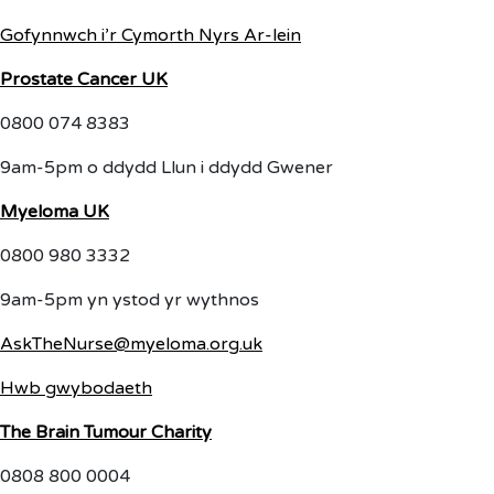
Gofynnwch i’r Cymorth Nyrs Ar-lein
Prostate Cancer UK
0800 074 8383
9am-5pm o ddydd Llun i ddydd Gwener
Myeloma UK
0800 980 3332
9am-5pm yn ystod yr wythnos
AskTheNurse@myeloma.org.uk
Hwb gwybodaeth
The Brain Tumour Charity
0808 800 0004