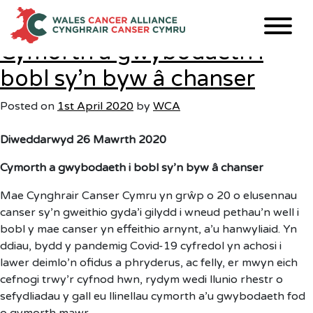
Tag:
Covid-19
Skip
to
content
Cymorth a gwybodaeth i
bobl sy’n byw â chanser
Posted on
1st April 2020
by
WCA
Diweddarwyd 26 Mawrth 2020
Cymorth a gwybodaeth i bobl sy’n byw â chanser
Mae Cynghrair Canser Cymru yn grŵp o 20 o elusennau
canser sy’n gweithio gyda’i gilydd i wneud pethau’n well i
bobl y mae canser yn effeithio arnynt, a’u hanwyliaid. Yn
ddiau, bydd y pandemig Covid-19 cyfredol yn achosi i
lawer deimlo’n ofidus a phryderus, ac felly, er mwyn eich
cefnogi trwy’r cyfnod hwn, rydym wedi llunio rhestr o
sefydliadau y gall eu llinellau cymorth a’u gwybodaeth fod